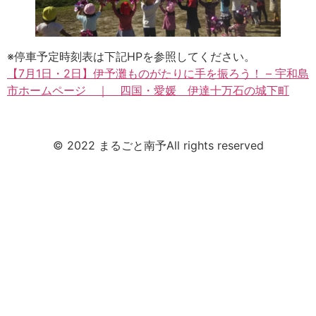
※停車予定時刻表は下記HPを参照してください。
【7月1日・2日】伊予灘ものがたりに手を振ろう！ – 宇和島
市ホームページ ｜ 四国・愛媛 伊達十万石の城下町
© 2022 まるごと南予All rights reserved