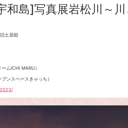
2/12[宇和島]写真展岩松
 旧土居邸
ICHI MARU）
ープンスペースきゃっち）
a2023/